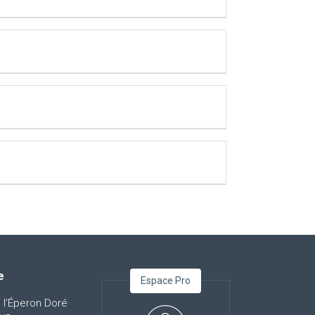
e
Espace Pro
 l’Éperon Doré