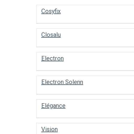
Cosyfix
Closalu
Electron
Electron Solenn
Elégance
Vision